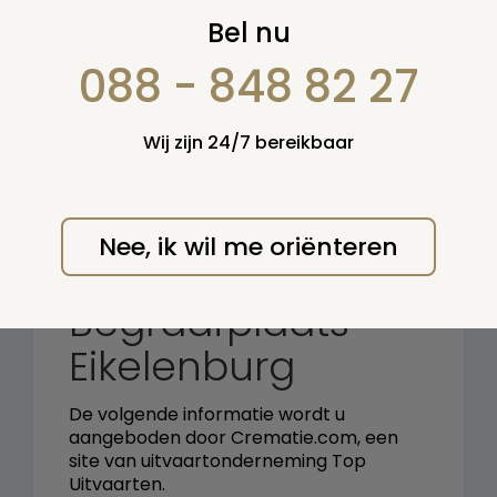
Zoek op:
Bel nu
en/of:
088 - 848 82 27
Zoeken
Wij zijn 24/7 bereikbaar
Terug naar overzicht
Nee, ik wil me oriënteren
Crematorium en
Begraafplaats
Eikelenburg
De volgende informatie wordt u
aangeboden door Crematie.com, een
site van uitvaartonderneming Top
Uitvaarten.