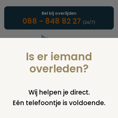
Bel bij overlijden
088 - 848 82 27
(24/7)
Is er iemand
Landelijke uitvaartonderneming
overleden?
Vind een onderneming of
Wij helpen je direct.
instelling
Eén telefoontje is voldoende.