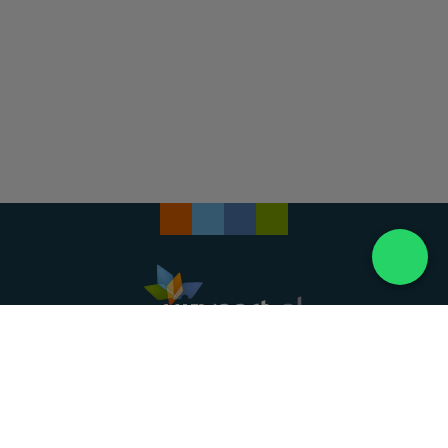
Landelijke uitvaartonderneming. Al meer dan 20
jaar uw vertrouwde partner voor een waardig
afscheid.