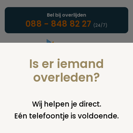
Bel bij overlijden
088 - 848 82 27
(24/7)
Is er iemand
Landelijke uitvaartonderneming
overleden?
Notarieel
Wij helpen je direct.
Eén telefoontje is voldoende.
U bent hier:
home
notarieel
afwikkeling nalatenschap
executeur
executeur