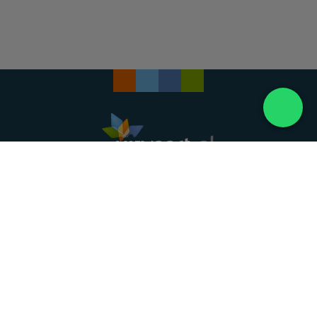
Landelijke uitvaartonderneming. Al meer dan 20
jaar uw vertrouwde partner voor een waardig
afscheid.
088 - 848 82 27
24/7 bereikbaar, dag en nacht