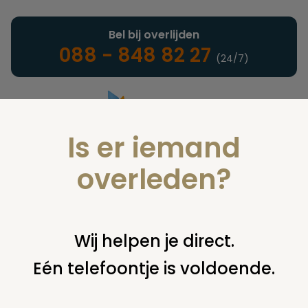
Bel bij overlijden
088 - 848 82 27
(24/7)
Is er iemand
Landelijke uitvaartonderneming
overleden?
Juridisch
Wij helpen je direct.
Eén telefoontje is voldoende.
U bent hier:
home
juridisch
cremeren
overig cremeren
niet in kist