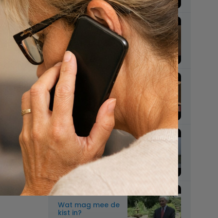
Wie beslist over
begraven of
cremeren?
Mag je as overal
verstrooien?
Mag je de as van
een overledene
meenemen naar
het buitenland en
daar verstrooien?
Wat mag mee de
kist in?