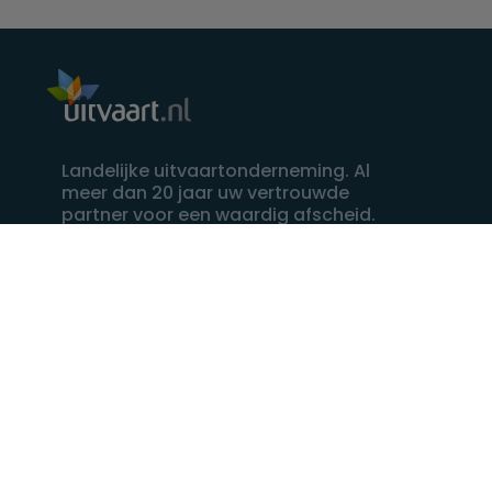
Landelijke uitvaartonderneming. Al
meer dan 20 jaar uw vertrouwde
partner voor een waardig afscheid.
088 - 848 82 27
24/7 bereikbaar, dag en nacht