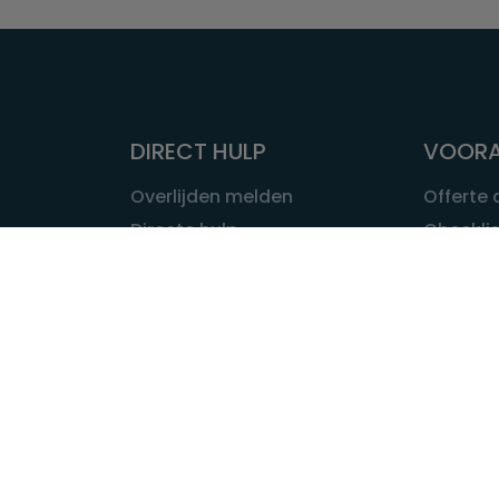
DIRECT HULP
VOORA
Overlijden melden
Offerte
Directe hulp
Checklis
Intakeformulier
Wat kost
Eerste 24 uur
Uitvaart 
Overlijden buitenland
Onze ui
Lokale uitvaart
OVER U
INFORMATIE & ADVIES
Wie is Ui
Infotheek
Contac