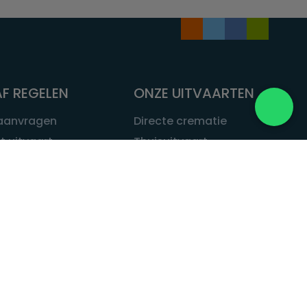
F REGELEN
ONZE UITVAARTEN
 aanvragen
Directe crematie
t uitvaart
Thuisuitvaart
 een uitvaart
Complete uitvaart
bij leven
Exclusieve uitvaart
tvaarten
Begrafenissen
Natuurbegrafenis
ITVAART.NL
Alle uitvaarten
tvaart.nl
t