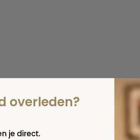
nd overleden?
n je direct.