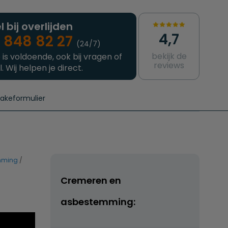
l bij overlijden
4,7
 848 82 27
(24/7)
bekijk de
 is voldoende, ook bij vragen of
reviews
l. Wij helpen je direct.
takeformulier
aanvragen
e crematie
Intakeformulier
Complete uitvaart
Contact
urzame uitvaart
Prijzen crematoria
mming
Cremeren en
asbestemming: