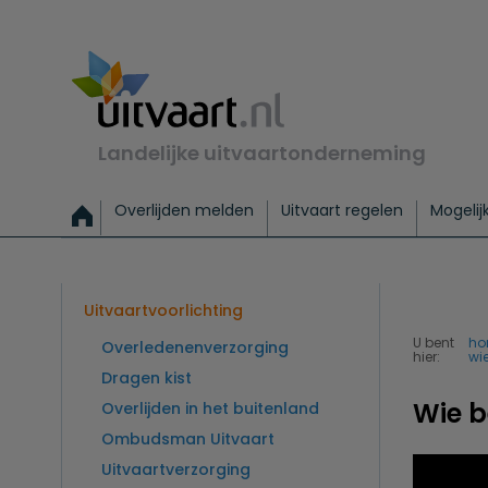
Landelijke uitvaartonderneming
Overlijden melden
Uitvaart regelen
Mogelij
Meld een overlijden
Alles over een uitvaart regelen
Uitvaartmogelijkheden
Uitvaart regelen bij leven
Alle onderwerpen
Wat kost een uitvaart?
Directe hulp bij overlijden
Keuzehulp
Uitvaart laten regelen
Checklist uitvaart 
Directe crem
Vraag
C
Exclusieve uitvaart
Begrafenis Basis
Begrafenis 
Uitvaartvoorlichting
U bent
h
Overledenenverzorging
hier:
wi
Dragen kist
Wie b
Overlijden in het buitenland
Ombudsman Uitvaart
Uitvaartverzorging