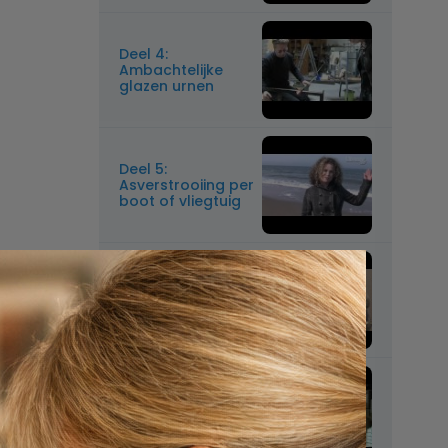
Deel 4:
Ambachtelijke
glazen urnen
Deel 5:
Asverstrooiing per
boot of vliegtuig
Deel 6: T'urn en
Duo Urnen
Deel 7: Funeral
Products