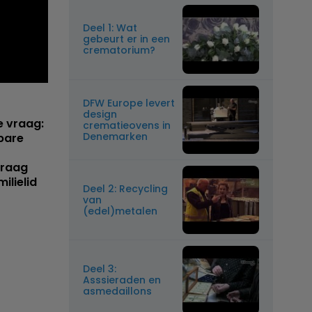
Deel 1: Wat
gebeurt er in een
crematorium?
DFW Europe levert
design
e vraag:
crematieovens in
Denemarken
bare
vraag
ilielid
Deel 2: Recycling
van
(edel)metalen
Deel 3:
Asssieraden en
asmedaillons