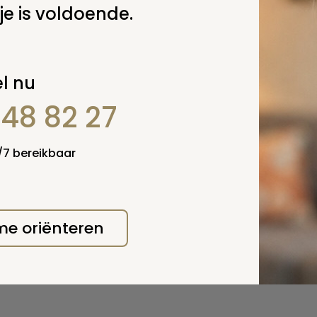
je is voldoende.
l nu
848 82 27
4/7 bereikbaar
 me oriënteren