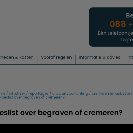
Be
088 -
Eén telefoontje
twijfe
kheden & kosten
Vooraf regelen
Informatie & advies
In
regelen
atie
 onze experts
hecklist uitvaart regelen
Waarom een uitvaart regelen?
Een laatste groet
Crematie regelen
Bedrijvengids
Intakeformulier
Thuisuitvaart crematie
Begrafenis regelen
Nieuws
Wensen vastleggen
Agenda
Offerte 
Intiem
Uitgebreid
Begrafenis Compleet
Natuurbegrafenis
Du
ome
infotheek
reportages
uitvaartvoorlichting
cremeren en asbeste
e beslist over begraven of cremeren?
eslist over begraven of cremeren?